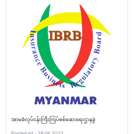
အာမခံလုပ်ငန်းကြီးကြပ်စစ်ဆေးရေးဌာနခွဲ
Posted At - 28.06.2023