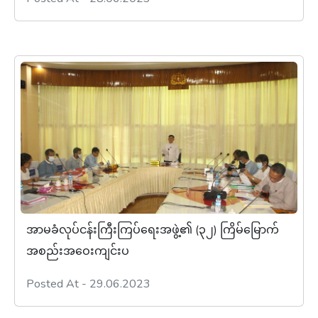
အာမခံလုပ်ငန်းကြီးကြပ်ရေးအဖွဲ့၏ (၃၂) ကြိမ်မြောက်
အစည်းအဝေးကျင်းပ
Posted At - 29.06.2023