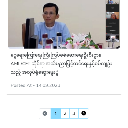
ငွေရေးကြေးရေးကြီးကြပ်စစ်ဆေးရေးဦးစီးဌာန
AML/CFT ဆိုင်ရာ အသိပညာမြှင့်တင်ရေးနှင့်စပ်လျဉ်း
သည့် အလုပ်ရုံဆွေးနွေးပွဲ
Posted At - 14.09.2023
2
3
1