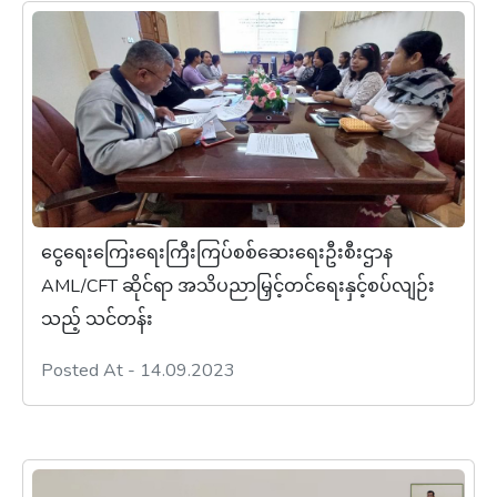
ငွေရေးကြေးရေးကြီးကြပ်စစ်ဆေးရေးဦးစီးဌာန
AML/CFT ဆိုင်ရာ အသိပညာမြှင့်တင်ရေးနှင့်စပ်လျဉ်း
သည့် သင်တန်း
Posted At - 14.09.2023