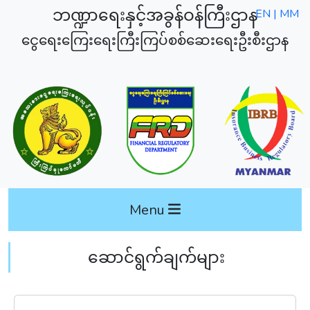
ဘဏ္ဍာရေးနှင့်အခွန်ဝန်ကြီးဌာန
EN |
MM
ငွေရေးကြေးရေးကြီးကြပ်စစ်ဆေးရေးဦးစီးဌာန
Menu
ဆောင်ရွက်ချက်များ