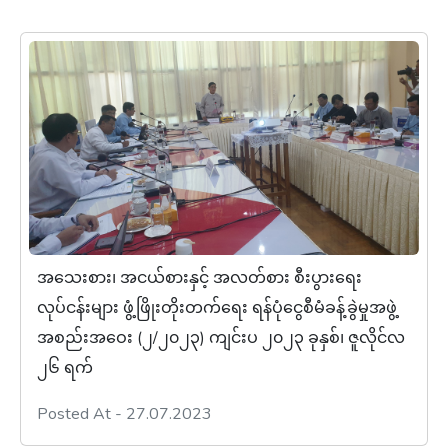
အသေးစား၊ အငယ်စားနှင့် အလတ်စား စီးပွားရေး
လုပ်ငန်းများ ဖွံ့ဖြိုးတိုးတက်ရေး ရန်ပုံငွေစီမံခန့်ခွဲမှုအဖွဲ့
အစည်းအဝေး (၂/၂၀၂၃) ကျင်းပ ၂၀၂၃ ခုနှစ်၊ ဇူလိုင်လ
၂၆ ရက်
Posted At - 27.07.2023