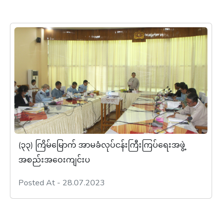
(၃၃) ကြိမ်မြောက် အာမခံလုပ်ငန်းကြီးကြပ်ရေးအဖွဲ့
အစည်းအဝေးကျင်းပ
Posted At - 28.07.2023