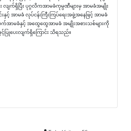
း လျက်ရှိပြီး ပုဂ္ဂလိကအာမခံကုမ္ပဏီများမှ အာမခံအမျိုး
်းနှင့် အာမခံ လုပ်ငန်းကြီးကြပ်ရေးအဖွဲ့အနေဖြင့် အာမခံ
်အာမခံနှင့် အထွေထွေအာမခံ အမျိုးအစားသစ်များကို
ခွင့်ပြုပေးလျက်ရှိကြောင်း သိရသည်။