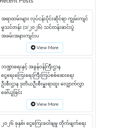
Recent Posts
အရာထမ်းများ လုပ်ငန်းပိုင်းဆိုင်ရာ ကျွမ်းကျင်
မှုသင်တန်း (၁/၂၀၂၆) သင်တန်းဆင်းပွဲ
အခမ်းအနားကျင်းပ
View More
ဘဏ္ဍာရေးနှင့် အခွန်ဝန်ကြီးဌာန
ငွေရေးကြေးရေးကြီးကြပ်စစ်ဆေးရေး
ဦးစီးဌာန ဒုတိယဦးစီးမှူးရာထူး လျှောက်လွှာ
ခေါ်ယူခြင်း
View More
၂၀၂၆ ခုနှစ်၊ ငွေကြေးခဝါချမှု တိုက်ဖျက်ရေး