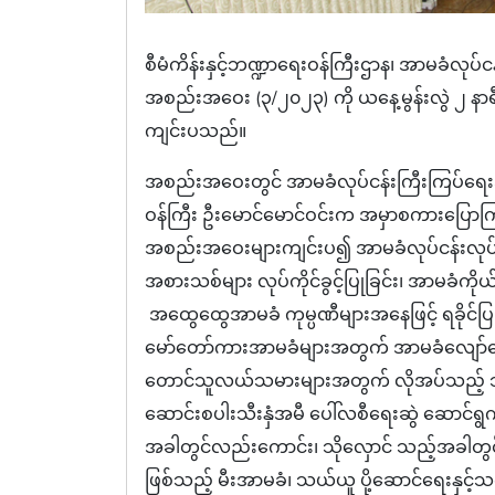
စီမံကိန်းနှင့်ဘဏ္ဍာရေးဝန်ကြီးဌာန၊ အာမခံလုပ်ငန
အစည်းအဝေး (၃/၂၀၂၃) ကို ယနေ့မွန်းလွဲ ၂ နာရီ
ကျင်းပသည်။
အစည်းအဝေးတွင် အာမခံလုပ်ငန်းကြီးကြပ်ရေးအဖွဲ့
ဝန်ကြီး ဦးမောင်မောင်ဝင်းက အမှာစကားပြောကြား
အစည်းအဝေးများကျင်းပ၍ အာမခံလုပ်ငန်းလုပ်ကိ
အစားသစ်များ လုပ်ကိုင်ခွင့်ပြုခြင်း၊ အာမခံကိုယ်စ
အထွေထွေအာမခံ ကုမ္ပဏီများအနေဖြင့် ရခိုင်ပြည်နယ်
မော်တော်ကားအာမခံများအတွက် အာမခံလျော်ကြေ
တောင်သူလယ်သမားများအတွက် လိုအပ်သည့် သီးန
ဆောင်းစပါးသီးနှံအမီ ပေါ်လစီရေးဆွဲ ဆောင်ရွက
အခါတွင်လည်းကောင်း၊ သိုလှောင် သည့်အခါ
ဖြစ်သည့် မီးအာမခံ၊ သယ်ယူ ပို့ဆောင်ရေးနှင