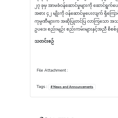
၂၇ ခုမှ အာမခံဝန်ဆောင်မှုများကို ဆောင်ရွက်ပေ
အစား ၄၂ မျိုးကို ဝန်ဆောင်မှုပေးလျက် ရှိကြောင
ကုမ္ပဏီများက အဆိုပြုတင်ပြ လာကြသော အသက
ဥပဒေ၊ စည်းမျဉ်း စည်းကမ်းများနှင့်အညီ စိစစ်
သတင်းစဉ်
File Attachment :
Tags :
# News and Announcements