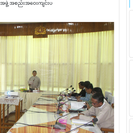
ေးအဖွဲ့ အစည်းအဝေးကျင်းပ