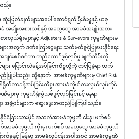
ားသည်။
းဖြတ်ချက်များအပေါ် ဆောင်ရွက်ပြီးစီးမှုနှင့် ယခု
 အမျိုးအစားသစ်နှင့် အထွေထွေ အာမခံအမျိုးအစား
စားလှယ်ရုံးများနှင့် Adjusters & Surveyors ကုမ္ပဏီများမှ
များအတွက် ဒဏ်ကြေးငွေများ သတ်မှတ်ခွင့်ပြုပေးနိုင်ရေး
ျင်းစစ်စင်တာ တည်ထောင်ဖွင့်လှစ်မှု ဖျက်သိမ်းလို
်များ ပြောင်းလဲခန့်အပ်ခြင်းကိစ္စတို့ကို တင်ပြခဲ့ရာ တက်
်ပြုပါသည်။ ထို့နောက် အာမခံကုမ္ပဏီများမှ Chief Risk
့် ဒါရိုက်တာခန့်အပ်ခြင်းကိစ္စ၊ အာမခံကိုယ်စားလှယ်လုပ်ကိုင်
ဏီများမှ ကုမ္ပဏီရုံးခွဲသစ်ဖွင့်လှစ်ခြင်းနှင့် နေရာ
ို တင်ပြရာ အဖွဲ့ဝင်များက ဆွေးနွေးအတည်ပြုကြပါသည်။
်နိုင်ငံခြားသားပိုင် အသက်အာမခံကုမ္ပဏီ ငါးခု၊ ဖက်စပ်
သက်အာမခံကုမ္ပဏီ ကိုးခု၊ ဖက်စပ် အထွေထွေ အာမခံကုမ္ပဏီ
ြောက်ခုနှင့် မြန်မာ့ အာမခံလုပ်ငန်းအပါအဝင် အာမခံကုမ္ပဏီ