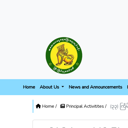
Home
About Us
News and Announcements
Home /
Principal Activitites /
(၃၃) ကြိ