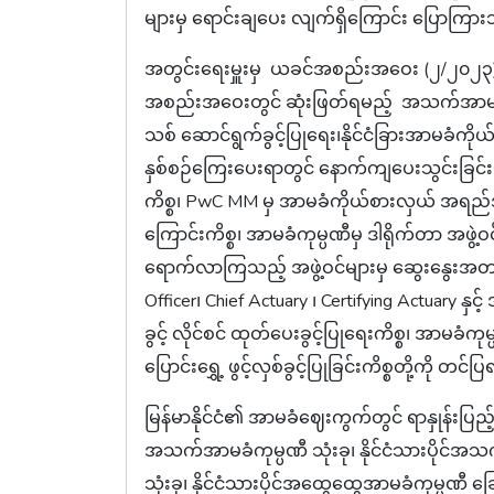
များမှ ရောင်းချပေး လျက်ရှိကြောင်း ပြောကြ
အတွင်းရေးမှူးမှ ယခင်အစည်းအဝေး (၂/၂၀၂၃) ဆုံ
အစည်းအဝေးတွင် ဆုံးဖြတ်ရမည့် အသက်အာမခံ
သစ် ဆောင်ရွက်ခွင့်ပြုရေး၊နိုင်ငံခြားအာမခံကိုယ်
နှစ်စဉ်ကြေးပေးရာတွင် နောက်ကျပေးသွင်းခြင်း
ကိစ္စ၊ PwC MM မှ အာမခံကိုယ်စားလှယ် အရည်အခ
ကြောင်းကိစ္စ၊ အာမခံကုမ္ပဏီမှ ဒါရိုက်တာ အဖွဲ့ဝင
ရောက်လာကြသည့် အဖွဲ့ဝင်များမှ ဆွေးနွေးအတည
Officer၊ Chief Actuary ၊ Certifying Actuary နှင
ခွင့် လိုင်စင် ထုတ်ပေးခွင့်ပြုရေးကိစ္စ၊ အာမခံကုမ္ပ
ပြောင်းရွှေ့ ဖွင့်လှစ်ခွင့်ပြုခြင်းကိစ္စတို့က
မြန်မာနိုင်ငံ၏ အာမခံဈေးကွက်တွင် ရာနှုန်းပြည့
အသက်အာမခံကုမ္ပဏီ သုံးခု၊ နိုင်ငံသားပိုင်အ
သုံးခု၊ နိုင်ငံသားပိုင်အထွေထွေအာမခံကုမ္ပဏီ ခ