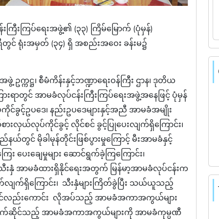
်းကြီးကြပ်ရေးအဖွဲ့၏ (၃၃) ကြိမ်မြောက် (ပုံမှန်)
တွင် ရုံးအမှတ် (၃၄) ရှိ အစည်းအဝေး ခန်းမ၌
 ဥက္ကဋ္ဌ၊ စီမံကိန်းနှင့်ဘဏ္ဍာရေးဝန်ကြီး ဌာန၊ ဒုတိယ
ရာတွင် အာမခံလုပ်ငန်းကြီးကြပ်ရေးအဖွဲ့အနေဖြင့် ပုံမှန်
ုင်ခွင့်ဥပဒေ၊ နည်းဥပဒေများနှင့်အညီ အာမခံအမျိုး
ားလှယ်လုပ်ကိုင်ခွင့် လိုင်စင် ခွင့်ပြုပေးလျက်ရှိကြောင်း၊
တွင် မိုခါမုန်တိုင်းဖြစ်ပွားမှုကြောင့် မီးအာမခံနှင့်
း ပေးချေမှုများ ဆောင်ရွက်ခဲ့ကြကြောင်း၊
ှံ အာမခံထားရှိနိုင်ရေးအတွက် မြန်မာ့အာမခံလုပ်ငန်းက
်လျက်ရှိကြောင်း၊ သီးနှံများကြိတ်ခွဲပြီး သယ်ယူသည့်
တွင်လည်းကောင်း လိုအပ်သည့် အာမခံအကာအကွယ်များ
့်သက်ဆိုင်သည့် အာမခံအကာအကွယ်များကို အာမခံကုမ္ပဏီ