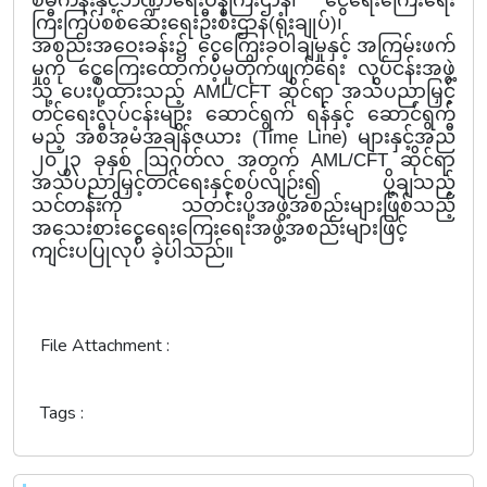
ကြီးကြပ်စစ်ဆေးရေးဦးစီးဌာန
(
ရုံးချုပ်
)
၊
အစည်းအဝေးခန်း၌
ငွေကြေးခဝါချမှုနှင့်
အကြမ်းဖက်
မှုကို
ငွေကြေးထောက်ပံ့မှုတိုက်ဖျက်ရေး
လုပ်ငန်းအဖွဲ့
သို့
ပေးပို့ထားသည့်
AML/CFT
ဆိုင်ရာ
အသိပညာမြှင့်
တင်ရေးလုပ်ငန်းများ
ဆောင်ရွက်
ရန်နှင့်
ဆောင်ရွက်
မည့်
အစီအမံအချိန်ဇယား
(Time Line)
များနှင့်အညီ
၂၀၂၃
ခုနှစ်
ဩဂုတ်လ
အတွက်
AML/CFT
ဆိုင်ရာ
အသိပညာမြှင့်တင်ရေးနှင့်စပ်လျဉ်း၍
ပို့ချသည့်
သင်တန်းကို
သတင်းပို့အဖွဲ့အစည်းများဖြစ်သည့်
အသေးစားငွေရေးကြေးရေးအဖွဲ့အစည်းများဖြင့်
ကျင်းပပြုလုပ်
ခဲ့ပါသည်။
File Attachment :
Tags :