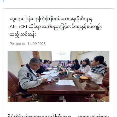
ငွေရေးကြေးရေးကြီးကြပ်စစ်ဆေးရေးဦးစီးဌာန
AML/CFT ဆိုင်ရာ အသိပညာမြှင့်တင်ရေးနှင့်စပ်လျဉ်း
သည့် သင်တန်း
Posted on 14.09.2023
စီမံကိန်းနှင့်ဘဏ္ဍာရေးဝန်ကြီးဌာန၊
ငွေရေးကြေးရေး