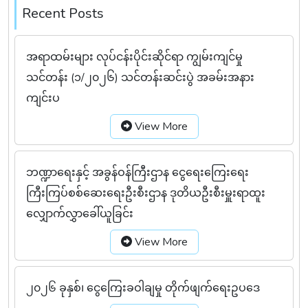
Recent Posts
အရာထမ်းများ လုပ်ငန်းပိုင်းဆိုင်ရာ ကျွမ်းကျင်မှု
သင်တန်း (၁/၂၀၂၆) သင်တန်းဆင်းပွဲ အခမ်းအနား
ကျင်းပ
View More
ဘဏ္ဍာရေးနှင့် အခွန်ဝန်ကြီးဌာန ငွေရေးကြေးရေး
ကြီးကြပ်စစ်ဆေးရေးဦးစီးဌာန ဒုတိယဦးစီးမှူးရာထူး
လျှောက်လွှာခေါ်ယူခြင်း
View More
၂၀၂၆ ခုနှစ်၊ ငွေကြေးခဝါချမှု တိုက်ဖျက်ရေးဥပဒေ