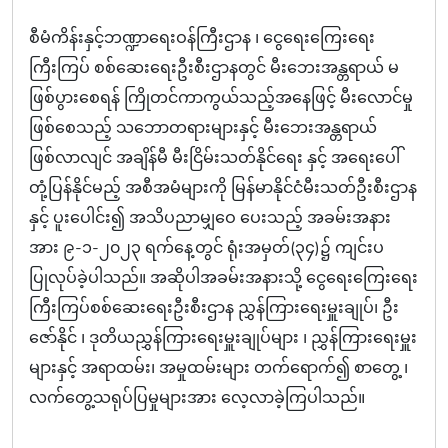
စီမံကိန်းနှင့်ဘဏ္ဍာရေးဝန်ကြီးဌာန ၊ ငွေရေးကြေးရေး
ကြီးကြပ် စစ်‌ဆေးရေးဦးစီးဌာနတွင် မီးဘေးအန္တရာယ် မ
ဖြစ်ပွားစေရန် ကြိုတင်ကာကွယ်သည့်အနေဖြင့် မီးလောင်မှု
ဖြစ်စေသည့် သဘောတရားများနှင့် မီးဘေးအန္တရာယ်
ဖြစ်လာလျင် အချိန်မီ မီးငြိမ်းသတ်နိုင်ရေး နှင့် အရေးပေါ်
တုံ့ပြန်နိုင်မည့် အစီအမံများကို မြန်မာနိုင်ငံမီးသတ်ဦးစီးဌာန
နှင့် ပူးပေါင်း၍ အသိပညာမျှဝေ ပေးသည့် အခမ်းအနား
အား ၉-၁-၂၀၂၃ ရက်နေ့တွင် ရုံးအမှတ်(၃၄)၌ ကျင်းပ
ပြုလုပ်ခဲ့ပါသည်။ အဆိုပါအခမ်းအနားသို့ ငွေရေးကြေးရေး
ကြီးကြပ်စစ်‌ဆေးရေးဦးစီးဌာန ညွှန်ကြားရေးမှူးချုပ်၊ ဦး
ဇော်နိုင် ၊ ဒုတိယညွှန်ကြားရေးမှူးချုပ်များ ၊ ညွှန်ကြားရေးမှူး
များနှင့် အရာထမ်း၊ အမှုထမ်းများ တက်ရောက်၍ စာတွေ့ ၊
လက်တွေ့သရုပ်ပြမှုများအား လေ့လာခဲ့ကြပါသည်။