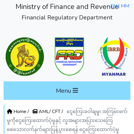
Ministry of Finance and Revenue
EN |
MM
Financial Regulatory Department
Menu
Home /
AML/ CFT /
ငွေကြေးခဝါချမှု၊ အကြမ်းဖက်
မှုကိုငွေကြေးထောက်ပံ့မှုနှင့် လူအများအပြားသေကြေ
စေသောလက်နက်များပြန့်ပွားစေရန် ငွေကြေးထောက်ပံ့မှု