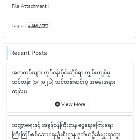
File Attachment :
Tags :
# AML/ CFT
Recent Posts
အရာထမ်းများ လုပ်ငန်းပိုင်းဆိုင်ရာ ကျွမ်းကျင်မှု
သင်တန်း (၁/၂၀၂၆) သင်တန်းဆင်းပွဲ အခမ်းအနား
ကျင်းပ
View More
ဘဏ္ဍာရေးနှင့် အခွန်ဝန်ကြီးဌာန ငွေရေးကြေးရေး
ကြီးကြပ်စစ်ဆေးရေးဦးစီးဌာန ဒုတိယဦးစီးမှူးရာထူး