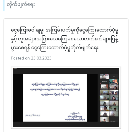
တိုက်ဖျက်ရေး
ငွေကြေးခဝါချမှု၊ အကြမ်းဖက်မှုကိုငွေကြေးထောက်ပံ့မှု
နှင့် လူအများအပြားသေကြေစေသောလက်နက်များပြန့်
ပွားစေရန် ငွေကြေးထောက်ပံ့မှုတိုက်ဖျက်ရေး
Posted on 23.03.2023