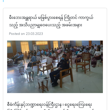
မီးဘေးအန္တရာယ် မဖြစ်ပွားစေရန် ကြိုတင် ကာကွယ်
သည့် အသိပညာမျှဝေပေးသည့် အခမ်းအနား
Posted on 23.03.2023
စီမံကိန်းနှင့်ဘဏ္ဍာရေးဝန်ကြီးဌာန ၊ ငွေရေးကြေးရေး