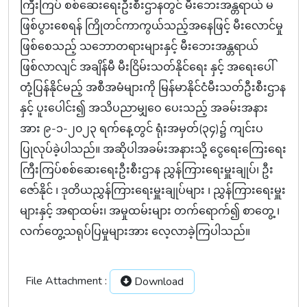
ကြီးကြပ် စစ်‌ဆေးရေးဦးစီးဌာနတွင် မီးဘေးအန္တရာယ် မ
ဖြစ်ပွားစေရန် ကြိုတင်ကာကွယ်သည့်အနေဖြင့် မီးလောင်မှု
ဖြစ်စေသည့် သဘောတရားများနှင့် မီးဘေးအန္တရာယ်
ဖြစ်လာလျင် အချိန်မီ မီးငြိမ်းသတ်နိုင်ရေး နှင့် အရေးပေါ်
တုံ့ပြန်နိုင်မည့် အစီအမံများကို မြန်မာနိုင်ငံမီးသတ်ဦးစီးဌာန
နှင့် ပူးပေါင်း၍ အသိပညာမျှဝေ ပေးသည့် အခမ်းအနား
အား ၉-၁-၂၀၂၃ ရက်နေ့တွင် ရုံးအမှတ်(၃၄)၌ ကျင်းပ
ပြုလုပ်ခဲ့ပါသည်။ အဆိုပါအခမ်းအနားသို့ ငွေရေးကြေးရေး
ကြီးကြပ်စစ်‌ဆေးရေးဦးစီးဌာန ညွှန်ကြားရေးမှူးချုပ်၊ ဦး
ဇော်နိုင် ၊ ဒုတိယညွှန်ကြားရေးမှူးချုပ်များ ၊ ညွှန်ကြားရေးမှူး
များနှင့် အရာထမ်း၊ အမှုထမ်းများ တက်ရောက်၍ စာတွေ့ ၊
လက်တွေ့သရုပ်ပြမှုများအား လေ့လာခဲ့ကြပါသည်။
File Attachment :
Download