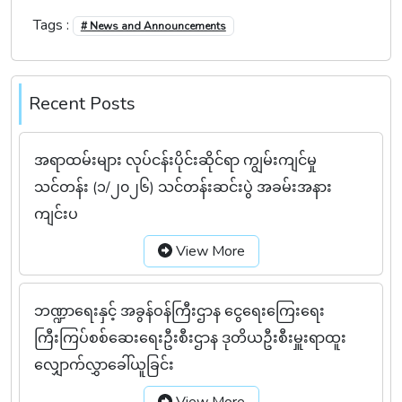
Tags :
# News and Announcements
Recent Posts
အရာထမ်းများ လုပ်ငန်းပိုင်းဆိုင်ရာ ကျွမ်းကျင်မှု
သင်တန်း (၁/၂၀၂၆) သင်တန်းဆင်းပွဲ အခမ်းအနား
ကျင်းပ
View More
ဘဏ္ဍာရေးနှင့် အခွန်ဝန်ကြီးဌာန ငွေရေးကြေးရေး
ကြီးကြပ်စစ်ဆေးရေးဦးစီးဌာန ဒုတိယဦးစီးမှူးရာထူး
လျှောက်လွှာခေါ်ယူခြင်း