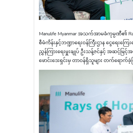
Manulife Myanmar အသက်အာမခံကုမ္ပဏီ၏ Ray
စီမံကိန်းနှင့်ဘဏ္ဍာရေးဝန်ကြီးဌာန ငွေရေးကြ
ညွှန်ကြားရေးမှူးချုပ် ဦးသန့်ဇင်နှင့် အဆင့်မြင့်
ဖောင်းဒေးရှင်းမှ တာဝန်ရှိသူများ တက်ရောက်ခ