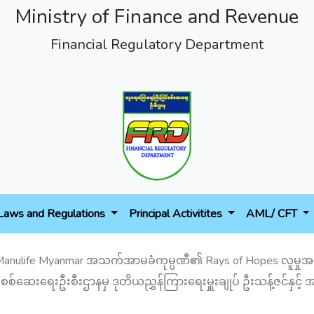
Ministry of Finance and Revenue
Financial Regulatory Department
Laws and Regulations
Principal Activitites
AML/ CFT
anulife Myanmar အသက်အာမခံကုမ္ပဏီ၏ Rays of Hopes လူမှုအကျိ
်ဆေးရေးဦးစီးဌာနမှ ဒုတိယညွှန်ကြားရေးမှူးချုပ် ဦးသန့်ဇင်နှင့် 