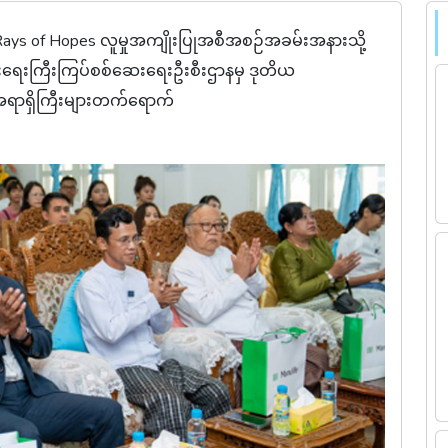
ys of Hopes လူမှုအကျိုးပြုအစီအစဉ်အခမ်းအနားသို့
ြေးရေးကြီးကြပ်စစ်ဆေးရေးဦးစီးဌာနမှ ဒုတိယ
င့်အရာရှိကြီးများတက်ရောက်