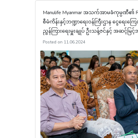
Manulife Myanmar အသက်အာမခံကုမ္ပဏီ၏ Ra
စီမံကိန်းနှင့်ဘဏ္ဍာရေးဝန်ကြီးဌာန ငွေရေးက
ညွှန်ကြားရေးမှူးချုပ် ဦးသန့်ဇင်နှင့် အဆင့်မြ
Posted on 11.06.2024