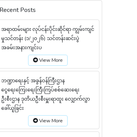
Recent Posts
အရာထမ်းများ လုပ်ငန်းပိုင်းဆိုင်ရာ ကျွမ်းကျင်
မှုသင်တန်း (၁/၂၀၂၆) သင်တန်းဆင်းပွဲ
အခမ်းအနားကျင်းပ
View More
ဘဏ္ဍာရေးနှင့် အခွန်ဝန်ကြီးဌာန
ငွေရေးကြေးရေးကြီးကြပ်စစ်ဆေးရေး
ဦးစီးဌာန ဒုတိယဦးစီးမှူးရာထူး လျှောက်လွှာ
ခေါ်ယူခြင်း
View More