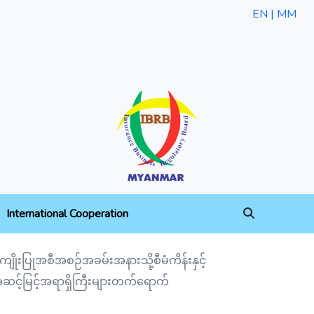
EN |
MM
International Cooperation
ုးပြုအစီအစဉ်အခမ်းအနားသို့စီမံကိန်းနှင့်
အဆင့်မြင့်အရာရှိကြီးများတက်ရောက်