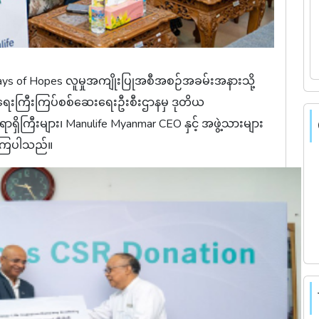
s of Hopes လူမှုအကျိုးပြုအစီအစဉ်အခမ်းအနားသို့
ေးရေးကြီးကြပ်စစ်ဆေးရေးဦးစီးဌာနမှ ဒုတိယ
အရာရှိကြီးများ၊ Manulife Myanmar CEO နှင့် အဖွဲ့သားများ
ဲ့ကြပါသည်။