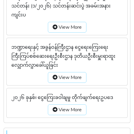
သင်တန်း (၁/၂၀၂၆) သင်တန်းဆင်းပွဲ အခမ်းအနား
ကျင်းပ
View More
ဘဏ္ဍာရေးနှင့် အခွန်ဝန်ကြီးဌာန ငွေရေးကြေးရေး
ကြီးကြပ်စစ်ဆေးရေးဦးစီးဌာန ဒုတိယဦးစီးမှူးရာထူး
လျှောက်လွှာခေါ်ယူခြင်း
View More
၂၀၂၆ ခုနှစ်၊ ငွေကြေးခဝါချမှု တိုက်ဖျက်ရေးဥပဒေ
View More