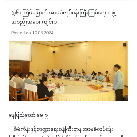
(၃၆) ကြိမ်မြောက် အာမခံလုပ်ငန်းကြီးကြပ်ရေးအဖွဲ့
အစည်းအဝေး ကျင်းပ
Posted on 10.05.2024
နေပြည်တော် မေ ၉
စီမံကိန်းနှင့်ဘဏ္ဍာရေးဝန်ကြီးဌာန အာမခံလုပ်ငန်း