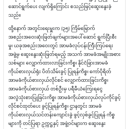
ဆောင်ရွက်ပေး လျက်ရှိကြောင်း စသည်ဖြင့်ဆွေးနွေးခဲ့
သည်။
ထို့နောက် အတွင်းရေးမှူးက (၃၅) ကြိမ်မြောက်
အစည်းအဝေးဆုံးဖြတ်ချက်များအပေါ် ဆောင် ရွက်ပြီးစီး
မှု၊ ယခုအစည်းအဝေးတွင် အာမခံလုပ်ငန်းကြီးကြပ်ရေး
အဖွဲ့မှ ဆွေးနွေးဆုံးဖြတ်ရမည့် အသက် အာမခံအမျိုးအစား
သစ်များ လျှောက်ထားလာခြင်းကိစ္စ၊ နိုင်ငံခြားအာမခံ
ကိုယ်စားလှယ်ရုံး ပိတ်သိမ်းခွင့် ပြုရန်ကိစ္စ၊ ကော်ပိုရိတ်
အာမခံကိုယ်စားလှယ်လိုင်စင် လျှောက်ထားခြင်းကိစ္စ၊
အာမခံကိုယ်စားလှယ် တစ်ဦးမှ ပရီမီယံကြေးရငွေ
အလွဲသုံးစားပြုခြင်းကိစ္စ၊ အာမခံကိုယ်စားလှယ်လုပ်ကိုင်ခွင့်
လိုင်စင်ထုတ်ပေး ခွင့်ပြုရန်ကိစ္စ၊ ဌာနတွင်း အာမခံ
ကိုယ်စားလှယ်သင်တန်းကျောင်းခွဲ ဖွင့်လှစ်ခွင့်ပြုရန် ကိစ္စ
များကို တင်ပြရာ ဥက္ကဋ္ဌနှင့် အဖွဲ့ဝင်များက ဆွေးနွေး