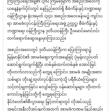
ကြီးကြပ်ရေးအဖွဲ့၏ (၃၆) ကြိမ်မြောက် အစည်းအဝေးကို
ယနေ့နံနက်ပိုင်းတွင် နေပြည်တော်ရှိ စီမံကိန်းနှင့်ဘဏ္ဍာရေး
ဝန်ကြီးဌာန၊ ရုံးအမှတ် (၃၄)၊ အစည်းအဝေးခန်းမ၌ ကျင်းပ
ရာ အာမခံလုပ်ငန်းကြီးကြပ်ရေးအဖွဲ့ ဥက္ကဋ္ဌ၊ စီမံကိန်းနှင့်
ဘဏ္ဍာရေး ဝန်ကြီးဌာန ဒုတိယဝန်ကြီး ဦးမောင်မောင်ဝင်း
တက်ရောက်ဆွေးနွေးမှာကြားသည်။
အစည်းအဝေးတွင် ဒုတိယဝန်ကြီးက ပြောကြားရာ၌
မြန်မာနိုင်ငံ၏ အာမခံဈေးကွက်အနေဖြင့် ပုံမှန်လည်ပတ်
ဆောင်ရွက်လျက်ရှိပြီး တစ်နှစ်ထက်တစ်နှစ် အောင်မြင်
တိုးတက်လာသည်ကို တွေ့ရ ကြောင်း၊ အာမခံ အမျိုးအစား
သစ်များ တိုးချဲ့ထုတ်လုပ်နိုင်သကဲ့သို့ ပရီမီယံကြေးများ
သင့်တင့်မျှတခြင်း၊ လျော်ကြေး ဝန်ဆောင်မှုများ တိုးတက်
ကောင်းမွန်ခြင်းတို့ကို တွေ့ရကြောင်း၊
နိုင်ငံတော်၏စီးပွားရေး မြှင့်တင်ရာတွင် လိုအပ်သည့်
အရင်းအနှီးလိုအပ်ချက်အတွက် အာမခံကဏ္ဍမှ ဖြည့်ဆည်း