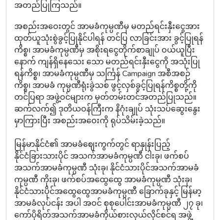
အတည်ပြုကြသည်။
အစည်းအဝေးတွင် အာမခံကုမ္ပဏီမှ မတည်ရင်းနှီးငွေအား
ထုတ်ယူသုံးစွဲခွင့်ပြုနိုင်ပါရန် တင်ပြ လာခြင်းအား ခွင့်ပြုရန်
ကိစ္စ၊ အာမခံကုမ္ပဏီမှ အစိုးရငွေတိုက်စာချုပ် ဝယ်ယူပြီး
နောက် ကျန်ရှိနေသေး သော မတည်ရင်းနှီးငွေကို အသုံးပြု
ရန်ကိစ္စ၊ အာမခံကုမ္ပဏီမှ သင်္ကြန် Campaign အစီအစဉ်
ကိစ္စ၊ အာမခံ ကုမ္ပဏီရုံးခွဲသစ် ဖွင့်လှစ်ခွင့်ပြုရန်ကိစ္စတို့ကို
တင်ပြရာ အဖွဲ့ဝင်များက မှတ်တမ်းတင်အတည်ပြုသည်။
ဆက်လက်၍ ဒုတိယဝန်ကြီးက နိဂုံးချုပ် သုံးသပ်ဆွေးနွေး
မှာကြားပြီး အစည်းအဝေးကို ရုပ်သိမ်းခဲ့သည်။
မြန်မာနိုင်ငံ၏ အာမခံဈေးကွက်တွင် ရာနှုန်းပြည့်
နိုင်ငံခြားသားပိုင် အသက်အာမခံကုမ္ပဏီ ငါးခု၊ ဖက်စပ်
အသက်အာမခံကုမ္ပဏီ သုံးခု၊ နိုင်ငံသားပိုင်အသက်အာမခံ
ကုမ္ပဏီ ကိုးခု၊ ဖက်စပ်အထွေထွေ အာမခံကုမ္ပဏီ သုံးခု၊
နိုင်ငံသားပိုင်အထွေထွေအာမခံကုမ္ပဏီ ခြောက်ခုနှင့် မြန်မာ့
အာမခံလုပ်ငန်း အပါ အဝင် စုစုပေါင်းအာမခံကုမ္ပဏီ ၂၇ ခု၊
ကော်ပိုရိတ်အသက်အာမခံကိုယ်စားလှယ်လိုင်စင်ရ အဖွဲ့