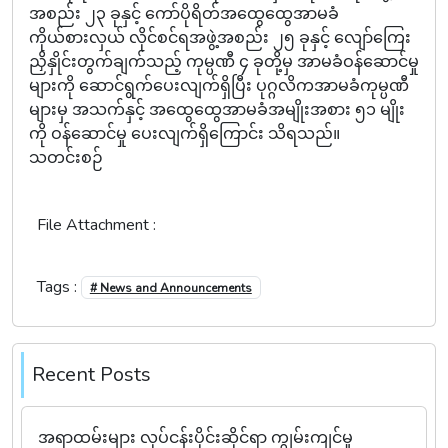
အစည်း ၂၃ ခုနှင့် ကော်ပိုရိတ်အထွေထွေအာမခံ
ကိုယ်စားလှယ် လိုင်စင်ရအဖွဲ့အစည်း ၂၅ ခုနှင့် လျော်ကြေး
ညှိနှိုင်းတွက်ချက်သည့် ကုမ္ပဏီ ၄ ခုတို့မှ အာမခံဝန်ဆောင်မှု
များကို ဆောင်ရွက်ပေးလျက်ရှိပြီး ပုဂ္ဂလိကအာမခံကုမ္ပဏီ
များမှ အသက်နှင့် အထွေထွေအာမခံအမျိုးအစား ၅၁ မျိုး
ကို ဝန်ဆောင်မှု ပေးလျက်ရှိကြောင်း သိရသည်။
သတင်းစဉ်
File Attachment :
Tags :
# News and Announcements
Recent Posts
အရာထမ်းများ လုပ်ငန်းပိုင်းဆိုင်ရာ ကျွမ်းကျင်မှု