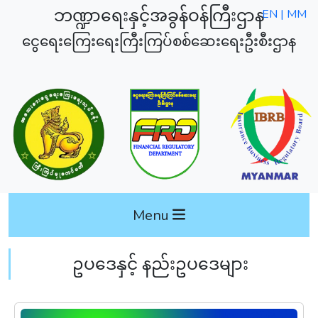
ဘဏ္ဍာရေးနှင့်အခွန်ဝန်ကြီးဌာန
EN |
MM
ငွေရေးကြေးရေးကြီးကြပ်စစ်ဆေးရေးဦးစီးဌာန
Menu
ဥပဒေနှင့် နည်းဥပဒေများ