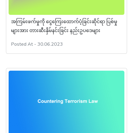
အကြမ်းဖက်မှုကို ငွေကြေးထောက်ပံ့ခြင်းဆိုင်ရာ ပြစ်မှု
များအား တားဆီးနှိမ်နင်းခြင်း နည်းဥပဒေများ
Posted At - 30.06.2023