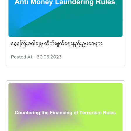
ငွေကြေးခဝါချမှု တိုက်ဖျက်ရေးနည်းဥပဒေများ
Posted At - 30.06.2023